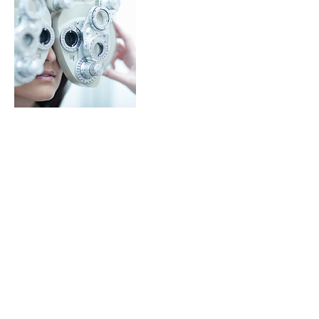
Kontaktangaben
Seecorso 4, 9220 Velden am Wörthersee,
Austria
Mail List