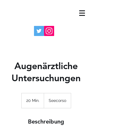
Augenärztliche
Untersuchungen
20 Min.
2
Seecorso
0
M
i
Beschreibung
n
.